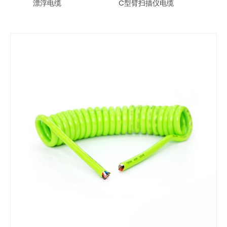
漂浮电缆
C型臂扫描仪电缆
倒车摄